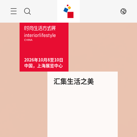
跳
过
菜
搜
ZH
单
索
2026年10月8至10日

中国，上海展览中心
汇集生活之美