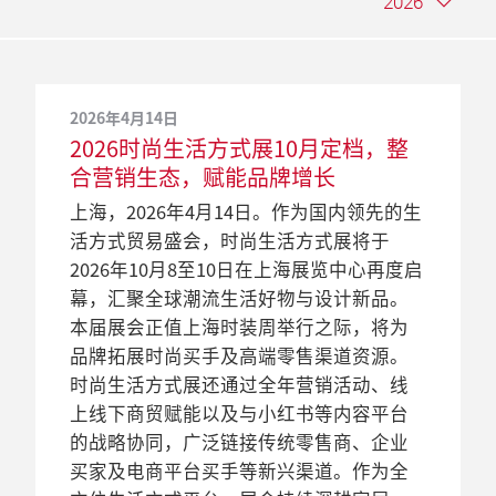
2026
2026年4月14日
2025年9月30日
2024年10月28日
2023年9月22日
2022年4月26日
2021年6月11日
2020年6月24日
2019年10月9日
2018年10月31日
2026时尚生活方式展10月定档，整
破界共生：2025年时尚生活方式展
2024时尚家居生活展国际展商云
2023时尚家居生活展-深圳特展圆满
时尚家居生活展因疫情影响的旅行限
时尚家居生活展将延期至2022年9月
时尚家居生活展将于2021年9月举办
2019上海时尚家居生活展编织理想
汇聚万千焕新好物，呈现生活方式新
合营销生态，赋能品牌增长
圆满落幕，引领当代生活方式的无边
集，助力精选生活方式品牌深耕中国
落幕，中国消费市场前景乐观
制将延至2023年
举办
生活画卷，优质生活单品广受热捧
可能，2018上海时尚家居展圆满落
中国消费品行业的领军国际商贸平台中国
界新图景
零售市场
幕
上海，2026年4月14日。作为国内领先的生
暌违3年后，中国领先的家居及生活方式展
由于新冠疫情的发展导致国内外的旅行限
原定于今年9月举办的中国（上海）时尚家
（上海）时尚家居用品展览会（下称时尚
2019年中国（上海）国际时尚家居用品展
活方式贸易盛会，时尚生活方式展将于
上海，2025年9月30日。第15届时尚生活方
上海，2024年10月28日。第14届时尚家居
会——时尚家居生活展– 深圳特展成功回
制仍在持续，这将影响到中国（上海）时
居用品展览会（下称时尚家居生活展）将
家居生活展）将从2020年9月延期至2021年
览会（简称上海时尚家居生活展）于9月13
2018中国（上海）国际时尚家居用品展览
2026年10月8至10日在上海展览中心再度启
式展于9月14日在上海展览中心圆满落下帷
生活展于10月10至12日在上海展览中心圆
归，在热闹的商贸交流中圆满落幕。在
尚家居用品展览会（下称时尚家居生活
延至2022年9月在上海展览中心举行。时尚
9月在上海展览中心举办。考虑到展会服务
日在上海展览中心圆满落幕，再次奠定了
会（简称上海时尚家居展）于9月15日顺利
幕，汇聚全球潮流生活好物与设计新品。
幕，2025年的展会巧妙融合了生活方式领
满落幕。这场呈现精致生活的生活方式盛
2023年9月13至15日的深圳国际会展中心，
展）近半数国际展商的出席。因此主办方
家居生活展是中国消费品行业的领军国际
于国内迅速成长的进口消费品市场及国际
展会在消费品及生活方式市场的引领地
闭幕。展会聚焦高端生活方式，综合呈献
本届展会正值上海时装周举行之际，将为
域的多元板块，虚实交融。今年展会以
宴集结了来自德国、韩国、匈牙利等26个
来自14个国家及地区近百家生活方式品牌
决定将原计划于今年9月举办的第14届时尚
商贸平台，考虑到目前仍存在的旅游限制
展商的比例（2019年展商来自27个国家及
位。今年展会共吸引来自27个国家及地区
了时下生活方式新趋势和消费者的需求变
品牌拓展时尚买手及高端零售渠道资源。
“活，生活”为主题，迎来了9,123人次的
国家及地区近200个精选生活方式品牌，吸
参加了此次深圳特展。得益于和深圳跨境
家居生活展延至2023年举办。
使国际展商和观众无法莅临展会，故法兰
地区），法兰克福展览作出了展会延期的
共431家展商参加，迎接20,036位观众莅临
化，同时也提供了高效的商贸平台，助力
时尚生活方式展还通过全年营销活动、线
专业买家到访与226家来自27个国家及地区
引了来自中国线上及线下零售渠道的9,016
电商展览会（CCBEC）同期举办的协同效
克福展览集团做出此延期决定。
决定，让展商不会因为目前仍存在的旅行
参观。本届展会云集了不同领域的生活方
中国家居行业充分发挥潜力，这两大亮点
上线下商贸赋能以及与小红书等内容平台
的品牌共襄盛举，成为业界关注的焦点。
人次买家参观。以概念为导向的专区和围
应，本届特展的客源广度显著提升，两展
限制而影响下半年的业务规划。
式产品，在众多别开生面的同期活动中聚
备受展商和观众赞誉。在为期三天的展期
的战略协同，广泛链接传统零售商、企业
本届展会成功打造了一个充满活力的生活
绕趋势展开的同期活动与当下市场需求深
共吸引了56,711人次的业内经销商、设计师
焦时下的生活新风尚，为广大业内人士与
内，上海时尚家居展迎接了来自27个国家
2021年2月3日
买家及电商平台买手等新兴渠道。作为全
方式社群，不仅促进品牌与买家的精准对
度契合，同时多元的产品呈现亦反映出当
和电商平台等专业买家在现场积极寻求新
家居、设计爱好者描绘立体的生活画卷，
及地区，共计437家参展企业济济一堂
2021年时尚家居生活展9月回归 升级
2020年5月12日