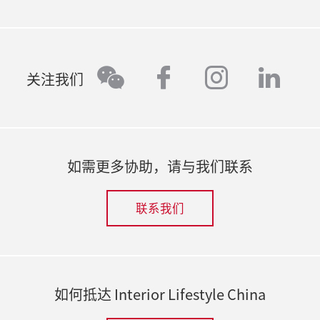
美学新理念。展品范围涵盖家居、餐厨、
引设计师、零售商、经销商、家居买手及
MEISSEN、Muurla、PAPAHUG、Serafino
室内设计和家居用品市场中占据一席之
2023年7月27日
酒水器具、礼品、香氛、饰品等多个垂直
爱好者的广泛参与，在此尽情探索前沿时
Zani、中川政七等中外领军设计力量。
地。
新展馆，新展期：时尚家居生活展移
细分品类，通过“线上线下循环赋能”与
尚设计的多元生活单品。全新的首饰品类
师深圳，挖掘大湾区未来潜能
facebook
instagr
link
“展店联动+城市漫步”双驱并行模式，为
和城市出行生活家专区进一步拓宽了展品
wechat
关注我们
2019年8月30日
2018年7月3日
为了充分抓住深圳及大湾区高消费客群的
百货经销商、代理商、生活方式买手及设
范围，包括个性化家居和户外物品。产品
2019上海时尚家居生活展汇集多功
Live Up!— 2018上海时尚家居展快闪
广阔市场，中国领先的家居及生活方式贸
计爱好者呈现一场沉浸式采购盛会。多元
呈现与同期活动紧贴中国零售市场前沿，
能好物，聚焦新主题
店7月率先启动展会主题，开启零售
易展会——时尚家居生活展也将在这个充满
特色展区与丰富同期活动交织联动，不仅
聚焦市场发展关键因素，助力行业探索消
新尝试
活力的城市迎来第16届展会。此次移师深
中国领军中高端家居与生活方式品牌采购
助力商业对接，更引领每一位参与者开启
费趋势变化下的机遇与挑战。
圳，时尚家居生活展还将和中国（深圳）
趋势平台——中国（上海）国际时尚家居用
在消费升级大环境下，消费者对于生活品
对美好生活的全新认知维度，感知零售生
如需更多协助，请与我们联系
跨境电商展览会（CCBEC）同期举办，借
品展览会（简称上海时尚家居生活展）将
质有了更高的诉求及更为多元的理解，迎
态中日新月异、生生不息的生活力量。
2024年9月9日
助两展同期的协同优势，将迎来更广泛的
于2019年9月11至13日荣归上海展览中心。
合着这个趋势,今年的上海时尚家居展将以
联系我们
众多知名品牌闪耀2024时尚家居生
消费品行业专业买家的踊跃参与。原定于9
每年展会的主题都能切实反映目前市场趋
“Live Up!” 为主题，重新解构生活美学。
活展
2025年8月19日
月在上海举办的展会规划也相应调整，本
势，为下一季度的采购定调。时下家居室
为了让“Live Up!”的氛围全面渗透于展前
聚全球生活好物，2025时尚生活方
为了呈现现代生活的多元品味，今年时尚
届时尚家居生活展 – 深圳特展确认于2023
内设计扮演着传递个性与生活方式偏好的
展中并提高展会效果，展会主办方本月将
式展焕新城市漫步消费新场景
家居生活展再度集结来自各大精选品牌的
年9月13至15日在深圳国际会展中心举办。
角色，本届展会以此为背景，将主题定为
与设集品（SJP）联合在上海瑞虹天地月亮
上海，2025年8月19日，备受业界期待的
优雅创意。本届展会将于2024年10月10至
“It’s My Lifestyle! 理想生活”，并为观
湾打造上海时尚家居快闪店，云集众多家
如何抵达 Interior Lifestyle China
2025年时尚生活方式展将于9月12至14日重
12日在上海展览中心重磅登场，带来各类
众带来更多日常实用的生活好物。
居名品及设计尖货，率先呈献生活方式的