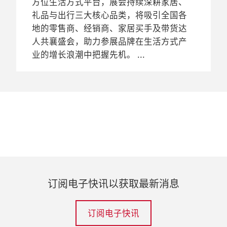
方位生活方式平台，展会持续深耕家居、
接，更通过小红书等跨界合作，将线上互
下消费者不断变化的生活方式，尤其是环
商机，体验不同品牌好物，从专业趋势分
亦反映了今年的展会主题“It’s My
（2017年展商数量：395家），共有23,570
产品专区助业界复苏
时尚家居生活展力促家居生活方式行
礼品与出行三大核心品类，将吸引全国各
动深度无缝融入现场逛展体验。多元的同
保类产品数量在各产品板块均有显著增
析中汲取灵感。
Lifestyle! 理想生活”。
位观众莅临本届展会，数量较上届增长了
业复苏
2021年中国（上海）国际时尚家居用品展
地的零售商、经销商、家居买手及带货达
期活动为现代生活方式注入崭新内涵，深
长。本届展会积极助力业内领军品牌与新
2%。
览会（下称时尚家居生活展）将于9月16至
根据新浪家居频道最近针对家居消费者调
人共襄盛会，助力参展品牌在生活方式产
度诠释并不断丰富行业对生活美学的追
兴、传统的各类细分零售渠道紧密对接，
2023年9月13日
2019年9月9日
18日在上海展览中心举行。今年展期因配
查显示，在经过全球新冠肺炎疫情的爆发
业的增长浪潮中把握先机。
求，巩固了展会作为行业创新与变革中坚
进一步打开了中国市场的潜在机遇。
为美好生活欢聚，2023时尚家居生
2019上海时尚家居生活展焕新启
2018年9月12日
合全球展览会的时间表而稍作调整。基于
后，中国的生活方式产业发展前景仍乐
力量的独特地位。
活展-深圳特展活力开幕
航，让生活更理想
汇集22个国家及地区领军家居品牌，
新冠肺炎使业界生意备受冲击，展会为此
观。作为中国专注于中高端家居与生活方
2018上海时尚家居展9月热力开场
2024年10月9日
中国领先的家居及生活方式展会——时尚家
定下了一个适切的新主题 –“Life Re-
式产品的领军平台，时尚家居生活展正积
随着展期的日益临近，各项准备正在紧锣
创意无界，机遇满载，2024年时尚
2025年9月9日
居生活展– 深圳特展于2023年9月13至15日
connect”。届时，现场的实体展会将结合
极地帮助行业复苏，让商务往来回归正
密鼓地完善中，中国（上海）国际时尚家
2018中国（上海）国际时尚家居用品展览
2025时尚生活方式展本周璀璨启
家居生活展携手知名品牌共同开启生
在深圳国际会展中心开幕。展会汇聚了来
线上服务，助力海内外企业恢复业务。此
常。随着新零售趋势与购买习惯的产生以
居用品展览会（简称上海时尚家居生活
会（以下简称“上海时尚家居展”）将于9
幕，构建生活美学新范式
活新叙事
自14个国家及地区近百家生活方式品牌参
外，今年产品的分类和专区均会有结构性
及预期全球疫情过后的经济反弹，展会及
展）将于2019年9月11至13日在上海展览中
月13至15日在上海展览中心再续华彩篇
上海，2025年9月9日。2025年时尚生活方
上海，2024年10月9日。在即将开幕的时尚
与，围绕年度主题“HAPPY TOGETHER”
升级，以迎合国内买家的需求及其分销渠
其专业的市场解决方案，将让展商比以往
心再次向广大零售商、设计师及家装设计
章，本届展会将迎来近400家品牌商济济一
式展将于9月12至14日在上海展览中心隆重
家居生活展中，从礼品到家居和生活方式
呈献多样生活画卷。本届特展与深圳跨境
道。
更加受益。本届时尚家居生活展将于9月10
爱好者打开大门。自本届起展会正式更名
堂。借助于家居行业展会集群效应，届时
开幕。本届展会以“活，生活！Lifestyle
用品的各类生活好物与精致饰品将呈现纷
电商展览会（CCBEC）同期举办，在两展
至12日在上海展览中心举办。
为上海时尚家居生活展，将继续不断发掘
将有10万逾名业内人士齐聚申城，共同捕
订阅电子快讯以获取最新消息
Alive”为主题，响应全球零售市场格局变
繁美学盛宴，带来更多生活灵感。本届展
同期的协同优势下为广大零售商、设计
并拓展更多生活好物，届时现场将云集来
捉海量商机，促进跨界合作。作为中国国
迁与新消费浪潮，聚焦当代消费者偏好与
会将于10月10至12日在上海展览中心举
师、生活方式爱好者挖掘更多环球生活好
自27个国家及地区400余家全球领军家居企
内唯一专注于中高端家居市场的国际展会
生活理念的演进，携手来自全球27个国家
办，汇集26个国家及地区近200家知名品
物。
业，包括ALESSI、DANHERA、ezpz、广田
平台，上海时尚家居展吸引了越来越多的
订阅电子快讯
及地区的229家生活方式品牌共同解锁生活
牌，打造全方位生活方式平台，预计将吸
硝子、Hübsch、iittala、Linenme、
国际品牌参与，期望能在中国高速发展的