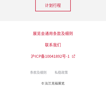
回上海展览中心，以“活，生活！”为主
丰富多彩的家居美物、生活好礼、时尚饰
多种可能。已确定登场的大牌包括24
计划行程
2023年3月22日
题，汇聚全球生活好物，打造沉浸式生活
品等展品。超过150家来自中国及全球各地
Bottles、AREAWARE、Blendtec、Blunt、
暌违3年再启航，上海时尚家居生活
2019年7月18日
美学体验。本届展会深化与独家电商合作
的知名品牌将悉数到场，通过精湛的工艺
Brabantia、Diesel Living with Seletti、
展与您相逢在金秋9月
新生购买群体力促2019上海时尚家
平台小红书的战略合作，通过全渠道营销
和各国悠久文化传统，以独特的视角诠释
Fermob、Finelumens、Joseph Joseph、
居生活展需求提升
作为国内展示全品类生活方式产品的领军
赋能品牌增长，同时联合静安区商务委推
关于生活方式的设计理念。
Hoptimist、Sage、Seletti、Smeg、
国际展会，中国（上海）时尚家居用品展
身份象征的概念已植根中国消费者心中，
展览会通用条款及细则
出“静安时尚生活节”，以“展店联动+城
Umbra、Wesco、Zero Japan、Zuny等
览会（下称时尚家居生活展）确认于2023
大大驱动了多个市场的发展。设计师款服
市漫步”模式，激活商圈消费新场景，探
等。
2024年4月24日
联系我们
年9月21至23日在上海展览中心再度扬帆启
装和汽车等奢侈品渐已成为财富地位的外
索零售转型下的创新增长路径。
时尚家居生活展金秋十月再启，铺就
航。所有的相遇都是久别重逢，而所有的
在表达和社交名片。然而，80后、90后正
行业新商路
沪ICP备10041892号-1
2018年5月17日
重逢亦是新的遇见，蓄势3年的时尚家居生
将目光收回到自己的家庭，通过对室内设
2018上海时尚家居展回归上海展览
2025年4月17日
上海，2024年4月24日。时尚家居生活展将
活展将全面升级，携海内外知名生活品牌
计的不断丰富完善来表达自我主张，彰显
2025时尚生活方式展9月启幕，营销
中心 助力中高端家居行业持续发展
于2024年10月10至12日在上海展览中心闪
为更多消费客群呈现生活美学盛宴。
个性生活方式。来自全球中高端领军家居
条款及细则
私稳政策
矩阵全面升级
耀回归，本届展会与上海时装周同期，结
生活品牌自然不会错过于2019年9月11至13
面对中国不断扩大的中产消费群体，中高
上海，2025年4月17日。2025年时尚生活方
合展会精致生活方式的产品定位，将在原
日在上海举办的中国（上海）国际时尚家
端家居市场也正迎来新一轮的高速发展
© 法兰克福展览
式展将于9月12至14日在上海展览中心盛大
有核心零售渠道的基础上拓宽带货博主、
居用品展览会（简称上海时尚家居生活
期，作为深耕中高端家居市场的领军平
开幕，呈现各类潮流生活方式好物，并助
时尚买手等新兴零售渠道，同时针对产品
展），借此把握中国80后、90后人群的海
台，2018 中国 （上海） 国际时尚家居用品
力海内外品牌深入触达中国消费市场。本
细分市场新增酒店及餐饮业渠道等商业项
量商机。
展览（以下简称“上海时尚家居展”）将